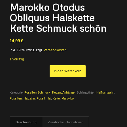
Marokko Otodus
Obliquus Halskette
Kette Schmuck schön
14,99
€
inkl. 19 % MwSt.
zzgl.
Versandkosten
1 vorrätig
In den Warenkorb
Kategorie:
Fossilien Schmuck, Ketten, Anhänger
Schlagwörter:
Haifischzahn
,
Fossilien
,
Haizahn
,
Fossil
,
Hai
,
Kette
,
Marokko
Beschreibung
Zusätzliche Informationen