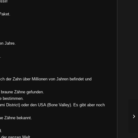
ssil!
Paket.
en Jahre.
.
ch der Zahn über Millionen von Jahren befindet und
r braune Zähne gefunden.
ne bestimmen.
 District) oder den USA (Bone Valley). Es gibt aber noch
aue Zähne bekannt.
d.
 der ganzen Welt.