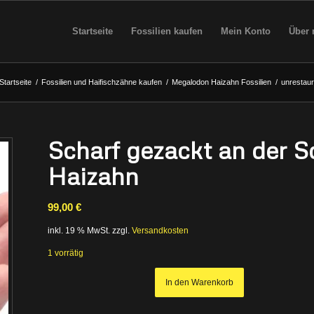
Startseite
Fossilien kaufen
Mein Konto
Über 
Startseite
/
Fossilien und Haifischzähne kaufen
/
Megalodon Haizahn Fossilien
/
unrestaur
Scharf gezackt an der 
Haizahn
99,00
€
inkl. 19 % MwSt.
zzgl.
Versandkosten
1 vorrätig
In den Warenkorb