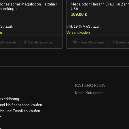
ndonesischer Megalodon Haizahn !
Megalodon Haizahn Grau Hai Zahn
ntenlänge.
USA
169,00
€
St.
zzgl.
inkl. 19 % MwSt.
zzgl.
en
Versandkosten
 Warenkorb
Details anzeigen
In den Warenkorb
Details 
N
KATEGORIEN
Keine Kategorien
tzerklärung
 und Haifischzähne kaufen
hn und Fossilien kaufen
m