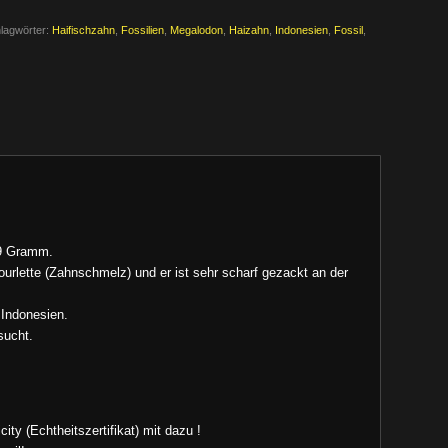
lagwörter:
Haifischzahn
,
Fossilien
,
Megalodon
,
Haizahn
,
Indonesien
,
Fossil
,
,9 Gramm.
ourlette (Zahnschmelz) und er ist sehr scharf gezackt an der
Indonesien.
sucht.
ity (Echtheitszertifikat) mit dazu !