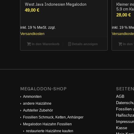
West Java Indonesien Megalodon
Kleiner i
5,9 cm Ka
49,00
€
28,00
€
inkl. 19 % MwSt.
zzgl.
inkl. 19 % Mw
Versandkosten
Versandkost
In den Warenkorb
Details anzeigen
In den
MEGALODON-SHOP
SEITE
AGB
Ammoniten
Datenschu
andere Haizähne
Fossilien
Aufsteller Zubehör
Haifischza
Fossilien Schmuck, Ketten, Anhänger
Impressu
Megalodon Haizahn Fossilien
Kasse
restaurierte Haizähne kaufen