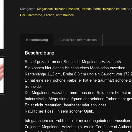
Kategorien:
Megalodon Haizahn Fossilien
,
unrestaurierte Haizähne kaufen
Sch
Hai
,
unrestored
,
Farben
,
unrestauriert
Beschreibung
Zusätzliche Informationen
Beschreibung
Scharf gezackt an der Schneide. Megalodon Haizahn 45
Sie können hier diesen Haizahn eines Megalodon erwerben.
Kantenlänge 11,2 cm, Breite 8,3 cm und ein Gewicht von 172
Er hat eine sehr schöne Farbe, er hat eine traumhaft schöne B
Schneide.
Der Megalodon Haizahn stammt aus dem Sukabumi District in 
Indonesische Megs sind aufgrund der schönen Farben sehr ge
Er ist nicht restauriert, bearbeitet oder ähnliches.
Natürliches Fossil in sehr schöner Optik.
Ich garantiere die Echtheit aller meiner angebotenen Fossilien.
Zu jedem Megalodon Haizahn gibt es ein Certificate of Authentic