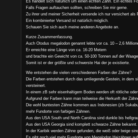
Es handelt sich natürlich um einen echten Zahn. Ein echtes Fo
Falls Fragen auftauchen sollten, schreiben Sie mir gerne.
Zu ihrer und meiner Sicherheit versende ich nur versichert als 
Ein kombinierter Versand ist natürlich möglich.
Schauen Sie sich auch meine anderen Angebote an.
Kurze Zusammenfassung.
Auch Otodus megalodon genannt lebte vor ca. 10 – 2,6 Million
Er erreichte eine Länge von ca. 16-20 Metern
und brachte ein Gewicht von ca. 50-100 Tonnen auf der Waage
Somit ist er der größte und schwerste Hai der je existierte.
Wie entstehen die vielen verschiedenen Farben der Zähne?
Die Farben entstehen durch das umliegende Gestein, in dem si
versteinert.
In einem zB sehr eisenhaltigem Boden werden oft rötliche ode
Aufgrund der Farben kann man teilweise die Herkunft der Zäh
Die wohl buntesten Zähne kommen aus Indonesien (zb Sukabumi
mehr Fundorte von farbigen Zähnen.
Aus den USA South und North Carolina sind dunkle bis hellgr
Aus den USA Georgia sind komplett schwarze Zähne bekannt.
In der Karibik werden Zähne gefunden, die weiß oder beige sin
Es gibt noch viel mehr Fundorte von Megalodon Haizähnen auf